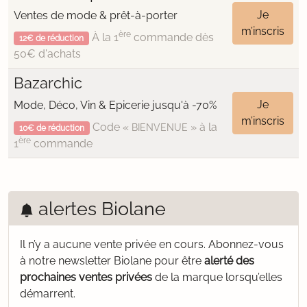
Je
Ventes de mode & prêt-à-porter
m’inscris
ère
À la 1
commande dès
12€ de réduction
50€ d'achats
Bazarchic
Je
Mode, Déco, Vin & Epicerie jusqu'à -70%
m’inscris
Code «
» à la
BIENVENUE
10€ de réduction
ère
1
commande
alertes Biolane
Il n’y a aucune vente privée en cours.
Abonnez-vous
à notre newsletter Biolane pour être
alerté des
prochaines ventes privées
de la marque lorsqu’elles
démarrent.