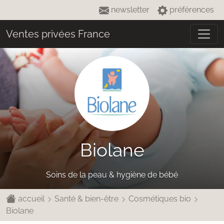
newsletter
préférences
Ventes privées France
Biolane
Soins de la peau & hygiène de bébé
accueil
Santé & bien-être
Cosmétiques bio
Biolane