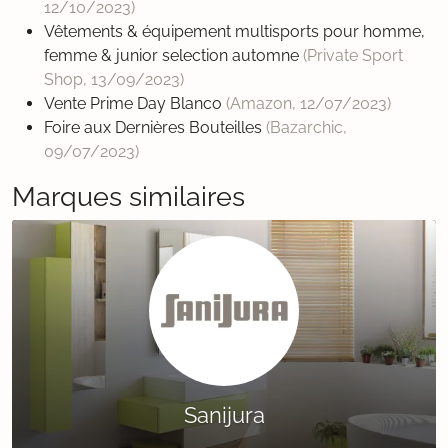
12/10/2023
)
Vêtements & équipement multisports pour homme,
femme & junior selection automne
(Private Sport
Shop,
13/09/2023
)
Vente Prime Day Blanco
(Amazon,
12/07/2023
)
Foire aux Dernières Bouteilles
(Bazarchic,
09/07/2023
)
Marques similaires
Sanijura