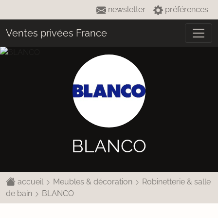
newsletter
préférences
Ventes privées France
BLANCO
accueil
Meubles & décoration
Robinetterie & salle
de bain
BLANCO