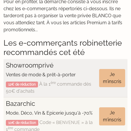
Pour en profiter, la démarche consiste à vous inscrire
chez les e-commerçants répertoriés ci-dessous. Ils ne
tarderont pas à organiser la vente privée BLANCO que
vous attendiez tant. À vous les articles Premium à tarifs
promotionnels...
Les e-commerçants robinetterie
recommandés cet été
Showroomprivé
Je
Ventes de mode & prêt-à-porter
m’inscris
ère
À la 1
commande dès
12€ de réduction
50€ d'achats
Bazarchic
Je
Mode, Déco, Vin & Epicerie jusqu'à -70%
m’inscris
Code «
» à la
BIENVENUE
10€ de réduction
ère
1
commande