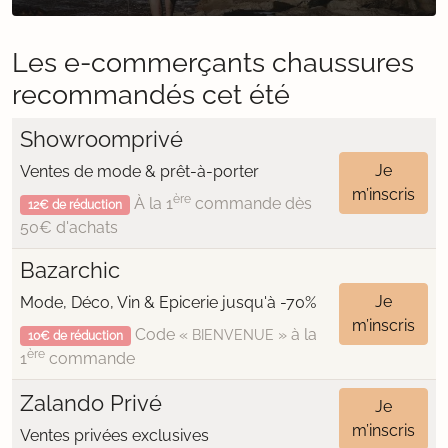
Les e-commerçants chaussures
recommandés cet été
Showroomprivé
Je
Ventes de mode & prêt-à-porter
m’inscris
ère
À la 1
commande dès
12€ de réduction
50€ d'achats
Bazarchic
Je
Mode, Déco, Vin & Epicerie jusqu'à -70%
m’inscris
Code «
» à la
BIENVENUE
10€ de réduction
ère
1
commande
Zalando Privé
Je
m’inscris
Ventes privées exclusives