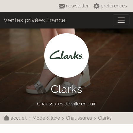
newsletter
préférences
Ventes privées France
Clarks
Chaussures de ville en cuir
accueil
Mode & luxe
Chaussures
Clarks