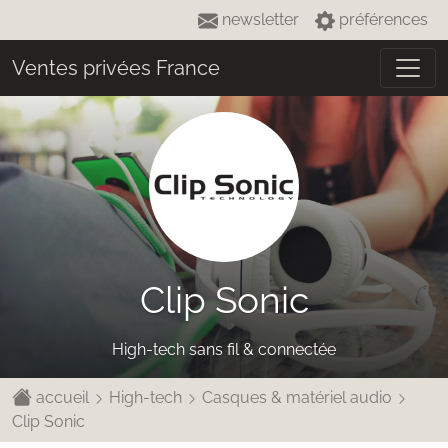
newsletter
préférences
Ventes privées France
Clip Sonic
High-tech sans fil & connectée
accueil
High-tech
Casques & matériel audio
Clip Sonic