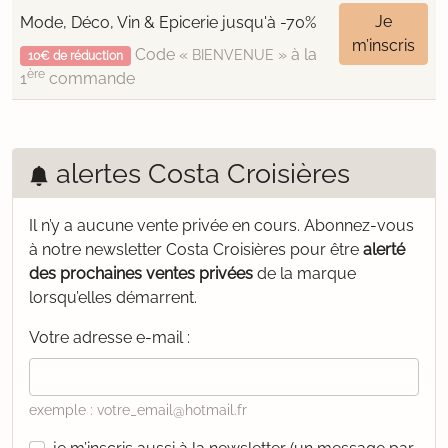
Je
Mode, Déco, Vin & Epicerie jusqu'à -70%
m’inscris
Code «
» à la
BIENVENUE
10€ de réduction
ère
1
commande
alertes Costa Croisières
Il n’y a aucune vente privée en cours.
Abonnez-vous
à notre newsletter Costa Croisières pour être
alerté
des prochaines ventes privées
de la marque
lorsqu’elles démarrent.
Votre adresse e-mail :
exemple : votre_email@hotmail.fr