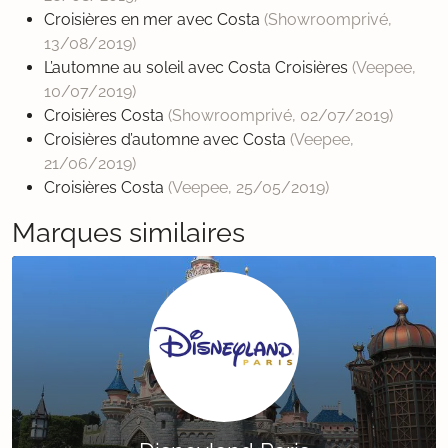
Croisières en mer avec Costa
(Showroomprivé,
13/08/2019
)
L’automne au soleil avec Costa Croisières
(Veepee,
10/07/2019
)
Croisières Costa
(Showroomprivé,
02/07/2019
)
Croisières d’automne avec Costa
(Veepee,
21/06/2019
)
Croisières Costa
(Veepee,
25/05/2019
)
Marques similaires