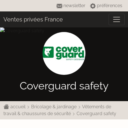
newsletter
préférences
Ventes privées France
Coverguard safety
accueil
Bricolage & jardinage
Vêtements de
travail & chaussures de sécurité
Coverguard safety