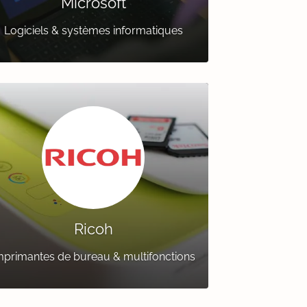
Microsoft
Logiciels & systèmes informatiques
Ricoh
mprimantes de bureau & multifonctions