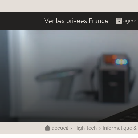
Ventes privées France
agend
accueil
High-tech
Informatique &