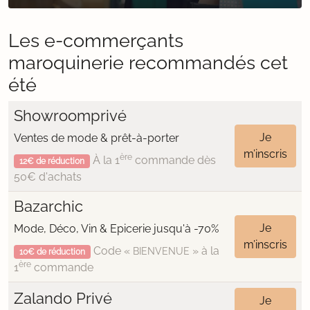
Les e-commerçants
maroquinerie recommandés cet
été
Showroomprivé
Je
Ventes de mode & prêt-à-porter
m’inscris
ère
À la 1
commande dès
12€ de réduction
50€ d'achats
Bazarchic
Je
Mode, Déco, Vin & Epicerie jusqu'à -70%
m’inscris
Code «
» à la
BIENVENUE
10€ de réduction
ère
1
commande
Zalando Privé
Je