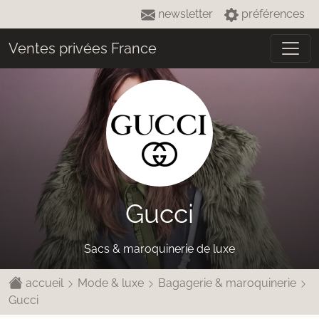
newsletter
préférences
Ventes privées France
Gucci
Sacs & maroquinerie de luxe
accueil
Mode & luxe
Bagagerie & maroquinerie
Gucci