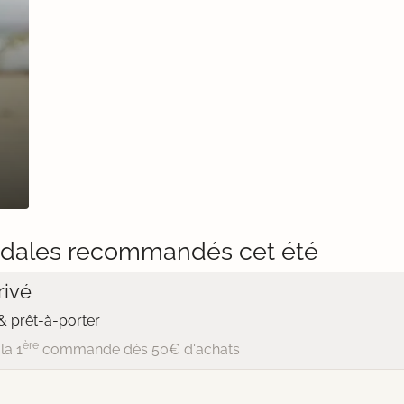
dales recommandés cet été
ivé
 prêt-à-porter
ère
la 1
commande dès 50€ d'achats