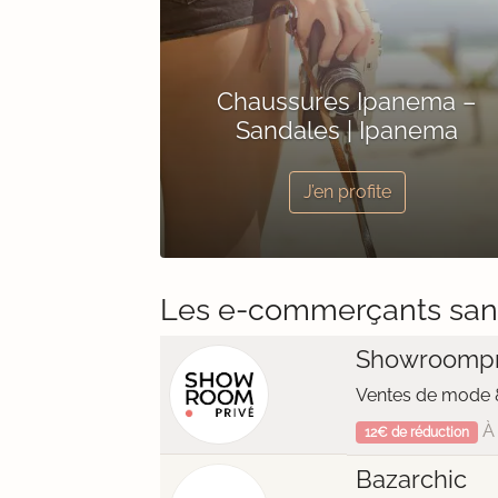
Chaussures Ipanema –
Sandales | Ipanema
J’en profite
Les e-commerçants san
Showroompr
Ventes de mode &
À 
12€ de réduction
Bazarchic