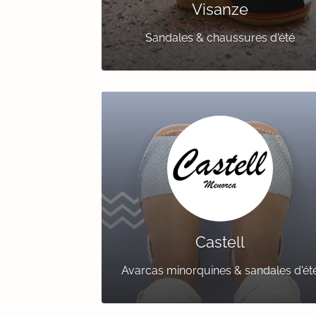
Visanze
Sandales & chaussures d'été
Castell
Avarcas minorquines & sandales d'ét