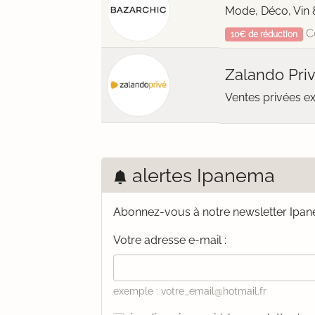
Mode, Déco, Vin 
C
10€ de réduction
Zalando Pri
Ventes privées e
alertes Ipanema
Abonnez-vous à notre newsletter Ipa
Votre adresse e-mail :
exemple : votre_email@hotmail.fr