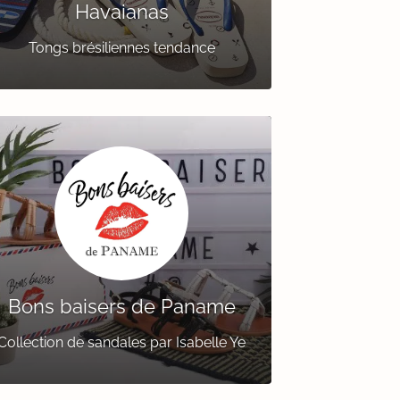
Havaianas
Tongs brésiliennes tendance
Bons baisers de Paname
Collection de sandales par Isabelle Ye