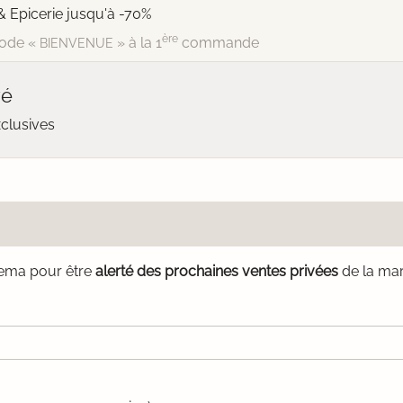
& Epicerie jusqu'à -70%
ère
ode «
» à la 1
commande
BIENVENUE
vé
xclusives
nema pour être
alerté des prochaines ventes privées
de la mar