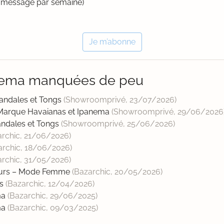
un message par semaine)
Je m’abonne
anema manquées de peu
andales et Tongs
(Showroomprivé,
23/07/2026
)
 Marque Havaianas et Ipanema
(Showroomprivé,
29/06/2026
andales et Tongs
(Showroomprivé,
25/06/2026
)
archic,
21/06/2026
)
archic,
18/06/2026
)
archic,
31/05/2026
)
Jours – Mode Femme
(Bazarchic,
20/05/2026
)
ds
(Bazarchic,
12/04/2026
)
ma
(Bazarchic,
29/06/2025
)
ma
(Bazarchic,
09/03/2025
)