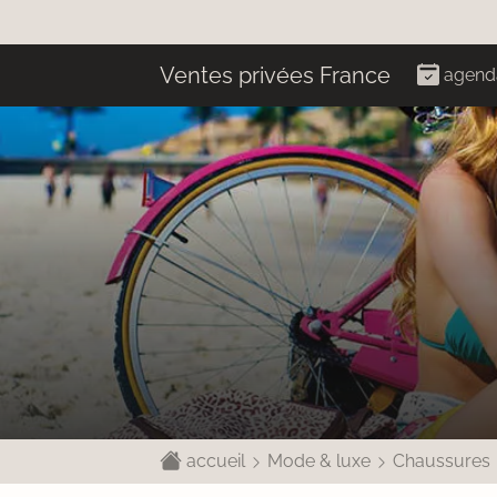
Ventes privées France
agend
accueil
Mode & luxe
Chaussures