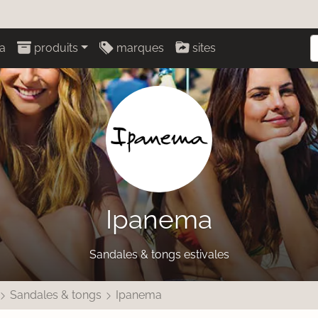
a
produits
marques
sites
Ipanema
Sandales & tongs estivales
Sandales & tongs
Ipanema