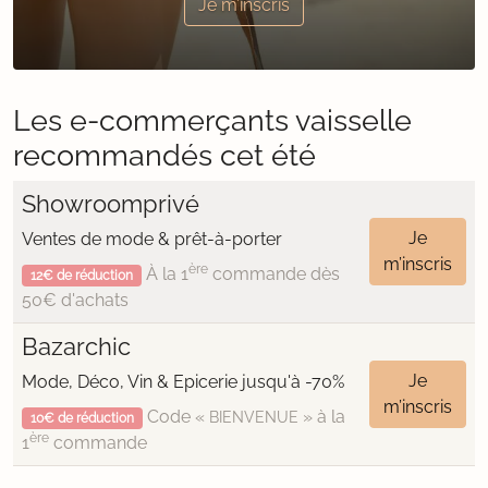
Je m’inscris
Les e-commerçants vaisselle
recommandés cet été
Showroomprivé
Je
Ventes de mode & prêt-à-porter
m’inscris
ère
À la 1
commande dès
12€ de réduction
50€ d'achats
Bazarchic
Je
Mode, Déco, Vin & Epicerie jusqu'à -70%
m’inscris
Code «
» à la
BIENVENUE
10€ de réduction
ère
1
commande