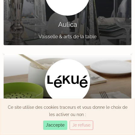
Aulica
Vaisselle & arts de la table
Ce site utilise des cookies traceurs et vous donne le choix de
Lékué
les activer ou non :
Moules & ustensiles de cuisine
J’accepte
Je refuse