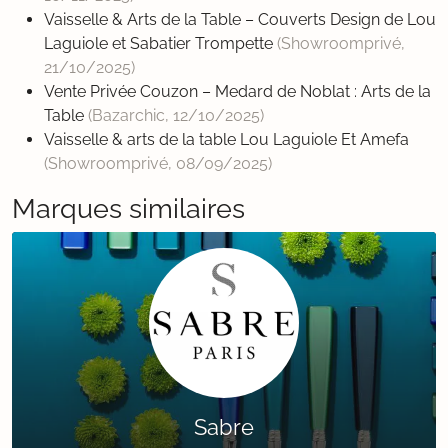
Vaisselle & Arts de la Table – Couverts Design de Lou
Laguiole et Sabatier Trompette
(Showroomprivé,
21/10/2025
)
Vente Privée Couzon – Medard de Noblat : Arts de la
Table
(Bazarchic,
12/10/2025
)
Vaisselle & arts de la table Lou Laguiole Et Amefa
(Showroomprivé,
08/09/2025
)
Marques similaires
Sabre