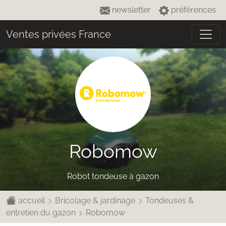
newsletter
préférences
Ventes privées France
Robomow
Robot tondeuse à gazon
accueil
Bricolage & jardinage
Tondeuses &
entretien du gazon
Robomow