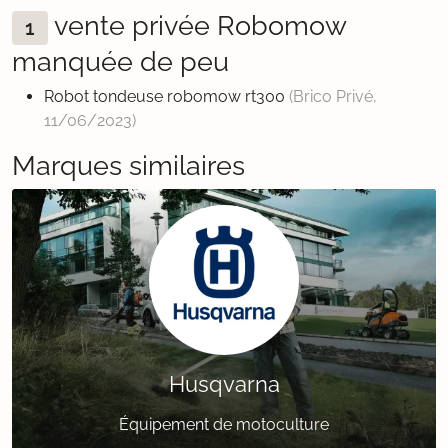
vente privée Robomow
1
manquée de peu
Robot tondeuse robomow rt300
(Brico Privé,
11/06/2023
)
Marques similaires
Husqvarna
Équipement de motoculture