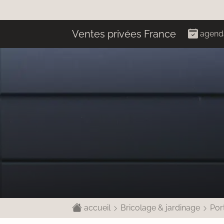
Ventes privées France
agend
accueil
Bricolage & jardinage
Port