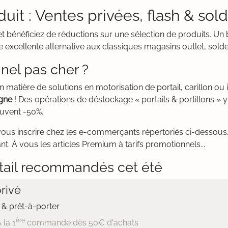
duit : Ventes privées, flash & sol
et bénéficiez de réductions sur une sélection de produits. U
 excellente alternative aux classiques magasins outlet, sold
nel pas cher ?
 matière de solutions en motorisation de portail, carillon o
igne
! Des opérations de déstockage « portails & portillons » y
ouvent -50%.
vous inscrire chez les e-commerçants répertoriés ci-dessous. 
t. À vous les articles Premium à tarifs promotionnels...
tail recommandés cet été
rivé
& prêt-à-porter
ère
 la 1
commande dès 50€ d'achats