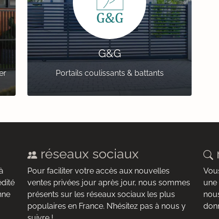
G&G
er
Portails coulissants & battants
réseaux sociaux
à
Pour faciliter votre accès aux nouvelles
Vous
édité
ventes privées jour après jour, nous sommes
une 
nne
présents sur les réseaux sociaux les plus
nous
populaires en France. N’hésitez pas à nous y
donn
suivre !