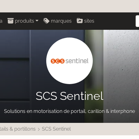
a
produits
marques
sites
SCS Sentinel
Solutions en motorisation de portail, carillon & interphone
ails & portillons
SCS Sentinel