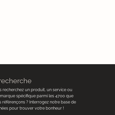
recherche
 recherchez un produit, un service ou
marque spécifique parmi les 4700 que
 référençons ? Interrogez notre base de
ées pour trouver votre bonheur !