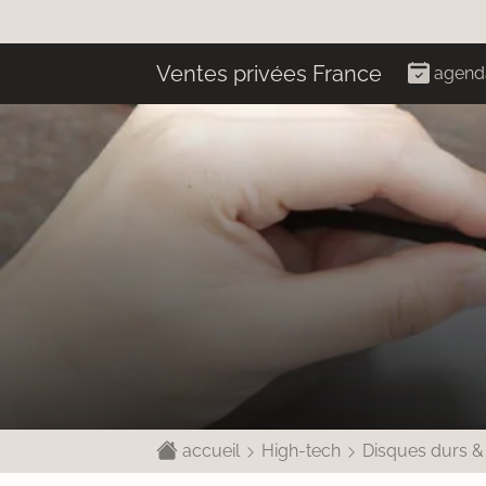
Ventes privées France
agend
accueil
High-tech
Disques durs &