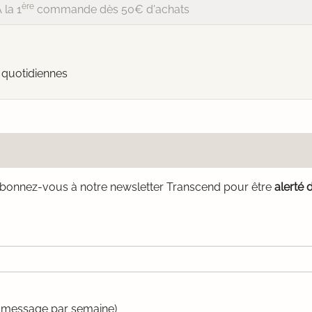
ère
 la 1
commande dès 50€ d'achats
 quotidiennes
bonnez-vous à notre newsletter Transcend pour être
alerté 
un message par semaine)