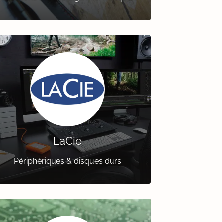
LaCie
Périphériques & disques durs