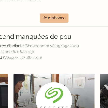
Je m’abonne
nscend manquées de peu
ée étudiante
(Showroomprivé,
19/09/2024
)
azon,
18/06/2023
)
nd
(Veepee,
27/08/2019
)