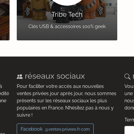
Tribe Tech
Clés USB & accessoires 100% geek
réseaux sociaux
à
Pour faciliter votre accès aux nouvelles
Vous
édité
ventes privées jour après jour, nous sommes
une 
nne
présents sur les réseaux sociaux les plus
nous
populaires en France. N’hésitez pas à nous y
donn
suivre !
Term
Facebook
@ventes·privees·fr·com