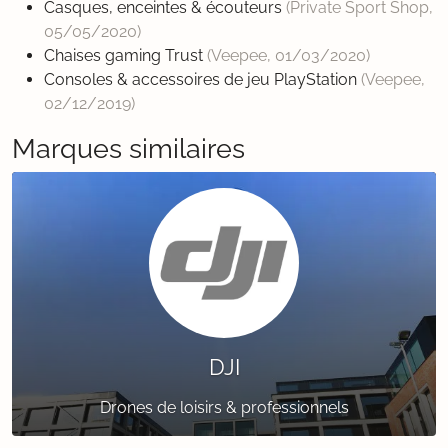
Casques, enceintes & écouteurs
(Private Sport Shop,
05/05/2020
)
Chaises gaming Trust
(Veepee,
01/03/2020
)
Consoles & accessoires de jeu PlayStation
(Veepee,
02/12/2019
)
Marques similaires
DJI
Drones de loisirs & professionnels