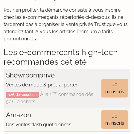
Pour en profiter, la démarche consiste à vous inscrire
chez les e-commerçants répertoriés ci-dessous. Ils ne
tarderont pas à organiser la vente privée Trust que vous
attendiez tant. À vous les articles Premium à tarifs
promotionnels...
Les e-commerçants high-tech
recommandés cet été
Showroomprivé
Je
Ventes de mode & prêt-à-porter
m’inscris
ère
À la 1
commande dès
12€ de réduction
50€ d'achats
Amazon
Je
m’inscris
Des ventes flash quotidiennes