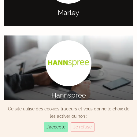
Marley
Hannspree
Écrans & high-tech
Ce site utilise des cookies traceurs et vous donne le choix de
les activer ou non :
J’accepte
Je refuse