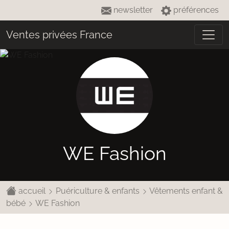
newsletter
préférences
Ventes privées France
WE Fashion
accueil
Puériculture & enfants
Vêtements enfant &
bébé
WE Fashion