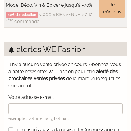
Je
Mode, Déco, Vin & Epicerie jusqu'à -70%
m’inscris
Code «
» à la
BIENVENUE
10€ de réduction
ère
1
commande
alertes WE Fashion
Il n’y a aucune vente privée en cours.
Abonnez-vous
à notre newsletter WE Fashion pour être
alerté des
prochaines ventes privées
de la marque lorsqu’elles
démarrent.
Votre adresse e-mail :
exemple : votre_email@hotmail.fr
je m’inscris aussi à la newsletter (un message par