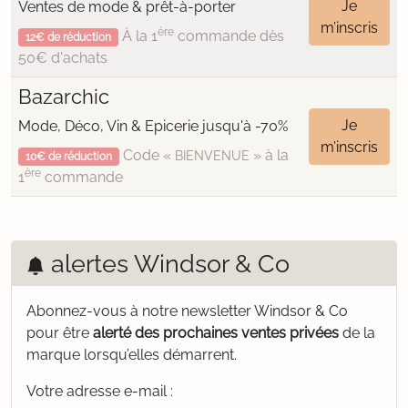
Je
Ventes de mode & prêt-à-porter
m’inscris
ère
À la 1
commande dès
12€ de réduction
50€ d'achats
Bazarchic
Je
Mode, Déco, Vin & Epicerie jusqu'à -70%
m’inscris
Code «
» à la
BIENVENUE
10€ de réduction
ère
1
commande
alertes Windsor & Co
Abonnez-vous à notre newsletter Windsor & Co
pour être
alerté des prochaines ventes privées
de la
marque lorsqu’elles démarrent.
Votre adresse e-mail :