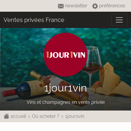
newsletter
préférences
Ventes privées France
1jour1vin
Vins et champagnes en vente privée
accueil
Où acheter ?
1jour1vin