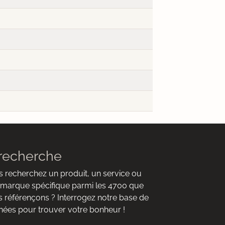
recherche
 recherchez un produit, un service ou
marque spécifique parmi les 4700 que
 référençons ? Interrogez notre base de
ées pour trouver votre bonheur !