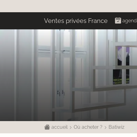
Ventes privées France
agend
accueil
Où acheter ?
Batiwiz