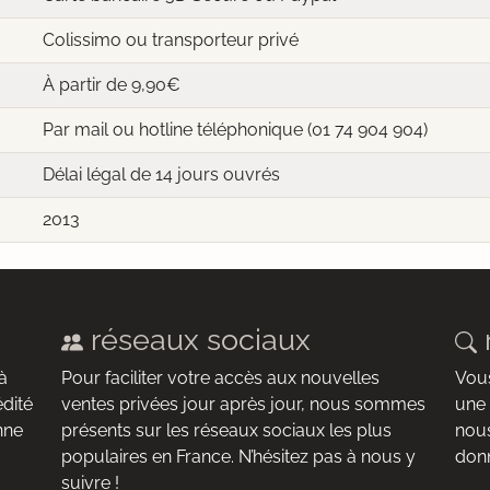
Colissimo ou transporteur privé
À partir de 9,90€
Par mail ou hotline téléphonique (01 74 904 904)
Délai légal de 14 jours ouvrés
2013
réseaux sociaux
à
Pour faciliter votre accès aux nouvelles
Vous
édité
ventes privées jour après jour, nous sommes
une 
nne
présents sur les réseaux sociaux les plus
nous
populaires en France. N’hésitez pas à nous y
donn
suivre !