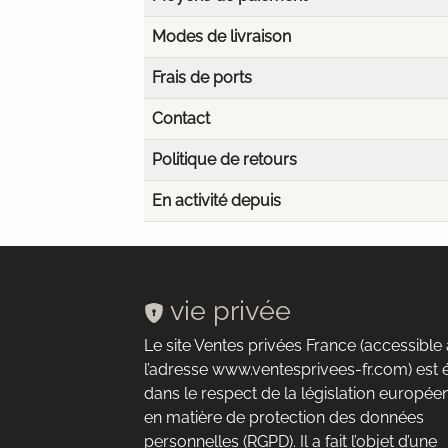
Modes de livraison
Frais de ports
Contact
Politique de retours
En activité depuis
vie privée
Le site Ventes privées France (accessible 
l’adresse www.ventesprivees-fr.com) est 
dans le respect de la législation europée
en matière de protection des données
personnelles (RGPD). Il a fait l’objet d’une