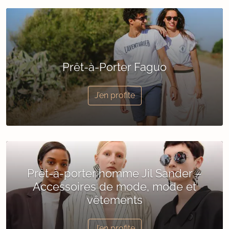
Prêt-à-Porter Faguo
J’en profite
Prêt-à-porter homme Jil Sander –
Accessoires de mode, mode et
vêtements
J’en profite