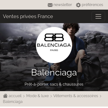
newsletter
préférences
Ventes privées France
Balenciaga
Prêt-à-porter, sacs & chaussures
accueil
Mode & luxe
Vêtements & accessoires
Balenciaga