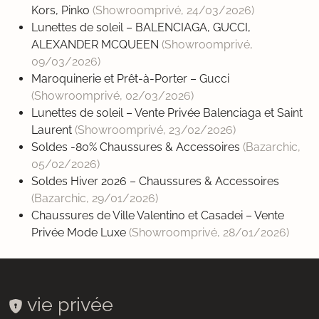
Kors, Pinko
(Showroomprivé,
24/03/2026
)
Lunettes de soleil – BALENCIAGA, GUCCI,
ALEXANDER MCQUEEN
(Showroomprivé,
09/03/2026
)
Maroquinerie et Prêt-à-Porter – Gucci
(Showroomprivé,
02/03/2026
)
Lunettes de soleil – Vente Privée Balenciaga et Saint
Laurent
(Showroomprivé,
23/02/2026
)
Soldes -80% Chaussures & Accessoires
(Bazarchic,
05/02/2026
)
Soldes Hiver 2026 – Chaussures & Accessoires
(Bazarchic,
29/01/2026
)
Chaussures de Ville Valentino et Casadei – Vente
Privée Mode Luxe
(Showroomprivé,
28/01/2026
)
vie privée