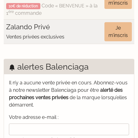
m’inscris
Code «
» à la
BIENVENUE
10€ de réduction
ère
1
commande
Zalando Privé
Je
m’inscris
Ventes privées exclusives
alertes Balenciaga
Il n’y a aucune vente privée en cours.
Abonnez-vous
à notre newsletter Balenciaga pour être
alerté des
prochaines ventes privées
de la marque lorsqu’elles
démarrent.
Votre adresse e-mail :