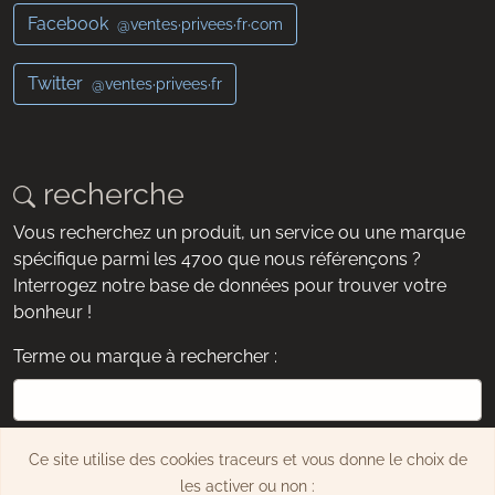
Facebook
@ventes·privees·fr·com
Twitter
@ventes·privees·fr
recherche
Vous recherchez un produit, un service ou une marque
spécifique parmi les 4700 que nous référençons ?
Interrogez notre base de données pour trouver votre
bonheur !
Terme ou marque à rechercher :
exemple : chaussures, montre, Dyson, etc.
Ce site utilise des cookies traceurs et vous donne le choix de
Rechercher
les activer ou non :