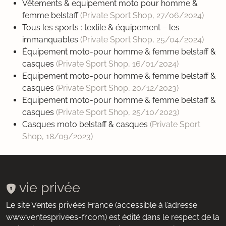
Vêtements & equipement moto pour homme &
femme belstaff
(Private Sport Shop,
27/06/2024
)
Tous les sports : textile & équipement – les
immanquables
(Private Sport Shop,
25/04/2024
)
Équipement moto-pour homme & femme belstaff &
casques
(Private Sport Shop,
16/01/2024
)
Equipement moto-pour homme & femme belstaff &
casques
(Private Sport Shop,
20/12/2023
)
Equipement moto-pour homme & femme belstaff &
casques
(Private Sport Shop,
25/10/2023
)
Casques moto belstaff & casques
(Private Sport
Shop,
18/09/2023
)
vie privée
Le site Ventes privées France (accessible à l’adresse
www.ventesprivees-fr.com) est édité dans le respect de la