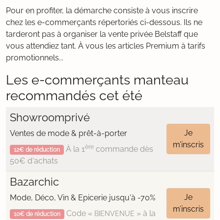
Pour en profiter, la démarche consiste à vous inscrire
chez les e-commerçants répertoriés ci-dessous. Ils ne
tarderont pas à organiser la vente privée Belstaff que
vous attendiez tant. À vous les articles Premium à tarifs
promotionnels...
Les e-commerçants manteau
recommandés cet été
Showroomprivé
Je
Ventes de mode & prêt-à-porter
m’inscris
ère
À la 1
commande dès
12€ de réduction
50€ d'achats
Bazarchic
Je
Mode, Déco, Vin & Epicerie jusqu'à -70%
m’inscris
Code «
» à la
BIENVENUE
10€ de réduction