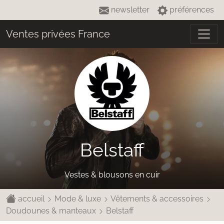
newsletter
préférences
Ventes privées France
Belstaff
Vestes & blousons en cuir
accueil
Mode & luxe
Vêtements & accessoires
Doudounes & manteaux
Belstaff