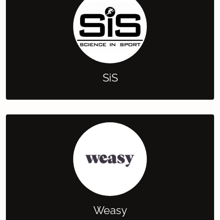
SiS
Weasy