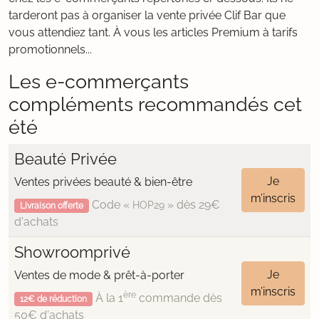
tarderont pas à organiser la vente privée Clif Bar que
vous attendiez tant. À vous les articles Premium à tarifs
promotionnels...
Les e-commerçants
compléments recommandés cet
été
Beauté Privée
Je
Ventes privées beauté & bien-être
m’inscris
Code «
» dès 29€
HOP29
Livraison offerte
d'achats
Showroomprivé
Je
Ventes de mode & prêt-à-porter
m’inscris
ère
À la 1
commande dès
12€ de réduction
50€ d'achats