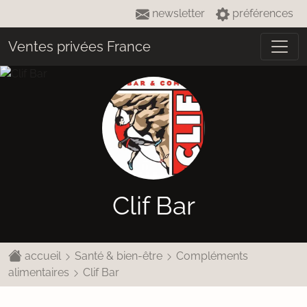
newsletter
préférences
Ventes privées France
Clif Bar
accueil
Santé & bien-être
Compléments
alimentaires
Clif Bar