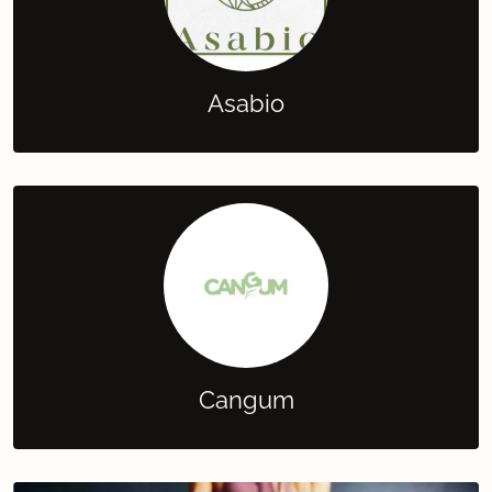
Asabio
Cangum