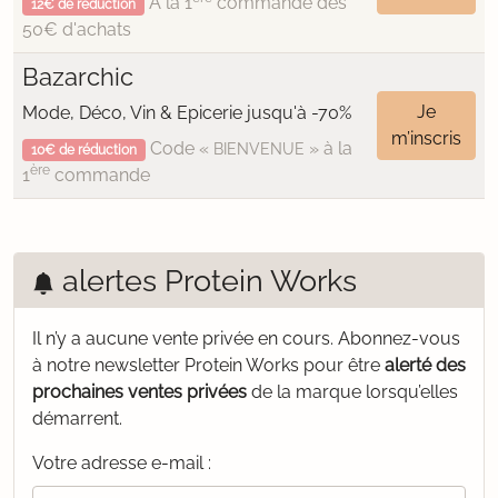
À la 1
commande dès
12€ de réduction
50€ d'achats
Bazarchic
Je
Mode, Déco, Vin & Epicerie jusqu'à -70%
m’inscris
Code «
» à la
BIENVENUE
10€ de réduction
ère
1
commande
alertes Protein Works
Il n’y a aucune vente privée en cours.
Abonnez-vous
à notre newsletter Protein Works pour être
alerté des
prochaines ventes privées
de la marque lorsqu’elles
démarrent.
Votre adresse e-mail :