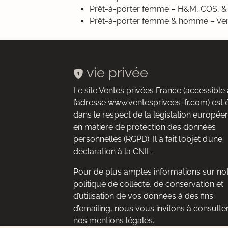
Prêt-à-porter femme – H&M, COS,
Prêt-à-porter femme & homme – Ve
vie privée
Le site Ventes privées France (accessible 
l’adresse www.ventesprivees-fr.com) est 
dans le respect de la législation europée
en matière de protection des données
personnelles (RGPD). Il a fait l’objet d’une
déclaration à la CNIL.
Pour de plus amples informations sur no
politique de collecte, de conservation et
d’utilisation de vos données à des fins
d’emailing, nous vous invitons à consulte
nos
mentions légales
.