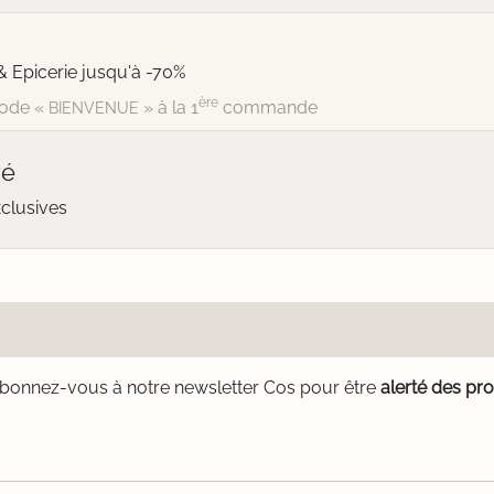
& Epicerie jusqu'à -70%
ère
ode «
» à la 1
commande
BIENVENUE
vé
xclusives
bonnez-vous à notre newsletter Cos pour être
alerté des pr