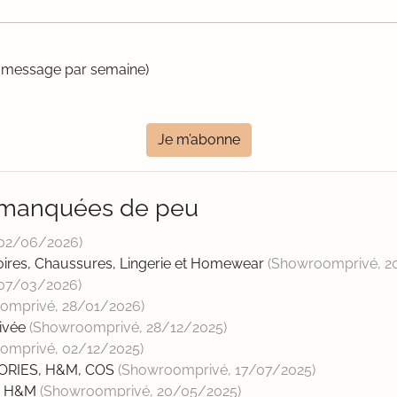
un message par semaine)
Je m’abonne
 manquées de peu
02/06/2026
)
ires, Chaussures, Lingerie et Homewear
(Showroomprivé,
2
07/03/2026
)
omprivé,
28/01/2026
)
rivée
(Showroomprivé,
28/12/2025
)
omprivé,
02/12/2025
)
TORIES, H&M, COS
(Showroomprivé,
17/07/2025
)
le H&M
(Showroomprivé,
20/05/2025
)