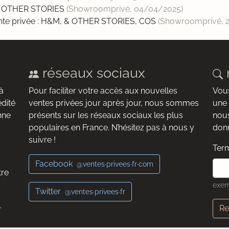
 & OTHER STORIES
(Showroomprivé,
04/04/2025
)
nte privée : H&M, & OTHER STORIES, COS
(Showroomprivé,
réseaux sociaux
à
Pour faciliter votre accès aux nouvelles
Vous
édité
ventes privées jour après jour, nous sommes
une 
nne
présents sur les réseaux sociaux les plus
nous
populaires en France. N’hésitez pas à nous y
donn
suivre !
Term
Facebook
@ventes·privees·fr·com
tre
exem
Twitter
@ventes·privees·fr
Re
r