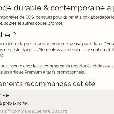
ode durable & contemporaine à p
emporelles de COS, conçues pour durer et à prix abordable lo
t, soldes et autres codes promos...
her ?
en matière de prêt-à-porter moderne, pensé pour durer ? V
ns de déstockage « vêtements & accessoires » y sont en effe
%.
vous inscrire chez les e-commerçants répertoriés ci-dessous. 
 les articles Premium à tarifs promotionnels...
ements recommandés cet été
ivé
 prêt-à-porter
ère
la 1
commande dès 50€ d'achats