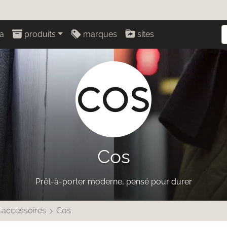
a
produits
marques
sites
Cos
Prêt-à-porter moderne, pensé pour durer
 accessoires
Cos