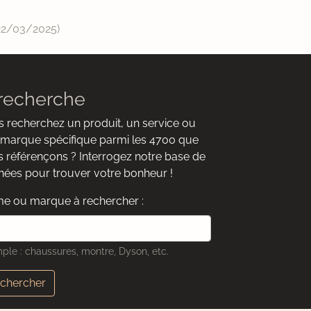
22/03/2025
)
recherche
 recherchez un produit, un service ou
marque spécifique parmi les 4700 que
 référençons ? Interrogez notre base de
ées pour trouver votre bonheur !
e ou marque à rechercher :
ple : chaussures, montre, Dyson, etc.
chercher