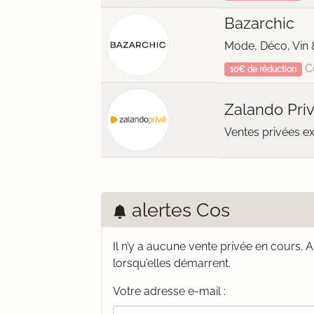
Bazarchic
Mode, Déco, Vin 
C
10€ de réduction
Zalando Pri
Ventes privées e
alertes Cos
Il n’y a aucune vente privée en cours.
A
lorsqu’elles démarrent.
Votre adresse e-mail :