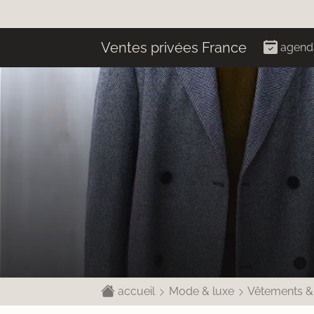
Ventes privées France
agend
accueil
Mode & luxe
Vêtements &