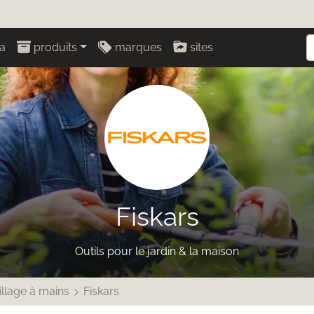
a
produits
marques
sites
Fiskars
Outils pour le jardin & la maison
illage à mains
Fiskars