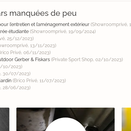
kars manquées de peu
pour l’entretien et l’aménagement extérieur
(Showroomprivé,
ée étudiante
(Showroomprivé,
19/09/2024
)
ivé,
25/12/2023
)
owroomprivé,
13/11/2023
)
Brico Privé,
06/11/2023
)
tdoor Gerber & Fiskars
(Private Sport Shop,
02/10/2023
)
1/10/2023
)
é,
30/07/2023
)
jardin
(Brico Privé,
11/07/2023
)
é,
28/06/2023
)