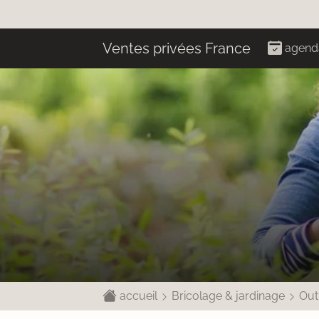
Ventes privées France
agend
accueil
Bricolage & jardinage
Out