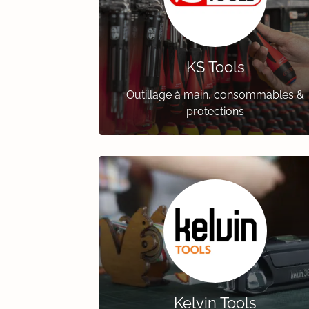
KS Tools
Outillage à main, consommables &
protections
Kelvin Tools