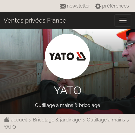
newsletter
préférences
Ventes privées France
YATO
Outillage à mains & bricolage
accueil
Bricolage & jardinage
Outillage à mains
YATO