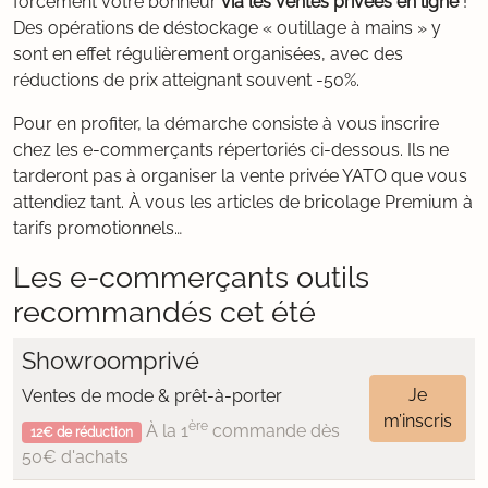
forcément votre bonheur
via les ventes privées en ligne
!
Des opérations de déstockage « outillage à mains » y
sont en effet régulièrement organisées, avec des
réductions de prix atteignant souvent -50%.
Pour en profiter, la démarche consiste à vous inscrire
chez les e-commerçants répertoriés ci-dessous. Ils ne
tarderont pas à organiser la vente privée YATO que vous
attendiez tant. À vous les articles de bricolage Premium à
tarifs promotionnels…
Les e-commerçants outils
recommandés cet été
Showroomprivé
Je
Ventes de mode & prêt-à-porter
m’inscris
ère
À la 1
commande dès
12€ de réduction
50€ d'achats