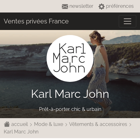
newsletter
préférences
Ventes privées France
Karl Marc John
Prêt-à-porter chic & urbain
accueil
Mode & luxe
Vêtements & accessoires
Karl Marc John