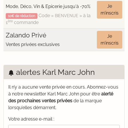
Je
Mode, Déco, Vin & Epicerie jusqu'à -70%
m’inscris
Code «
» à la
BIENVENUE
10€ de réduction
ère
1
commande
Zalando Privé
Je
m’inscris
Ventes privées exclusives
alertes Karl Marc John
Il n’y a aucune vente privée en cours.
Abonnez-vous
à notre newsletter Karl Marc John pour être
alerté
des prochaines ventes privées
de la marque
lorsqu’elles démarrent.
Votre adresse e-mail :