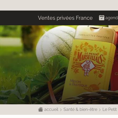
Ventes privées France
agend
accueil
Santé & bien-être
Le Petit