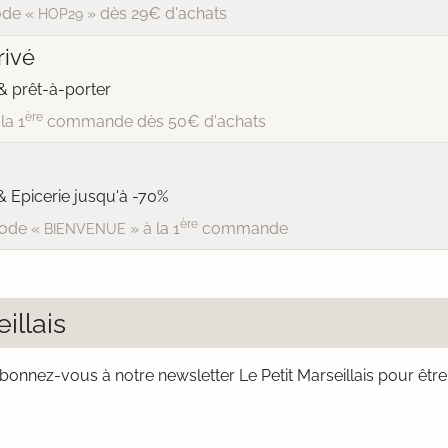
de «
» dès 29€ d'achats
HOP29
ivé
 prêt-à-porter
ère
la 1
commande dès 50€ d'achats
& Epicerie jusqu'à -70%
ère
ode «
» à la 1
commande
BIENVENUE
illais
bonnez-vous à notre newsletter Le Petit Marseillais pour êtr