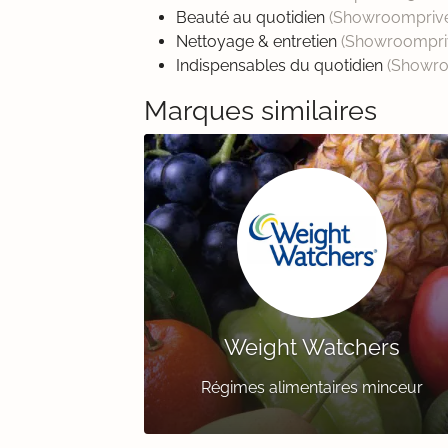
Beauté au quotidien
(Showroompriv
Nettoyage & entretien
(Showroompri
Indispensables du quotidien
(Showr
Marques similaires
Weight Watchers
Régimes alimentaires minceur