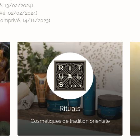
é,
13/02/2024
)
vé,
02/02/2024
)
oomprivé,
14/11/2023
)
Rituals
Cosmétiques de tradition orientale