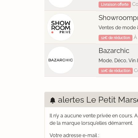
Co
Livraison offerte
Showroompr
Ventes de mode &
À 
12€ de réduction
Bazarchic
Mode, Déco, Vin 
C
10€ de réduction
alertes Le Petit Marse
Il n’y a aucune vente privée en cours.
A
de la marque lorsqu’elles démarrent.
Votre adresse e-mail :