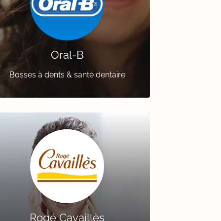
Oral-B
Bosses à dents & santé dentaire
Rogé Cavaillès