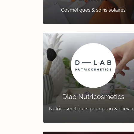
Cosmétiques & soins solaires
Dlab Nutricosmetics
Nutricosmétiques pour peau & cheve