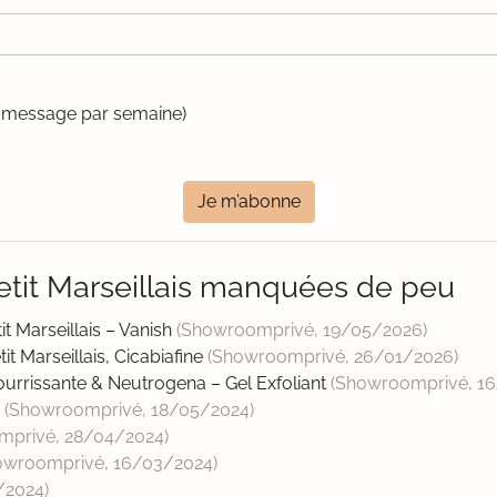
un message par semaine)
Je m’abonne
etit Marseillais manquées de peu
t Marseillais – Vanish
(Showroomprivé,
19/05/2026
)
t Marseillais, Cicabiafine
(Showroomprivé,
26/01/2026
)
ourrissante & Neutrogena – Gel Exfoliant
(Showroomprivé,
16
)
(Showroomprivé,
18/05/2024
)
mprivé,
28/04/2024
)
owroomprivé,
16/03/2024
)
/2024
)