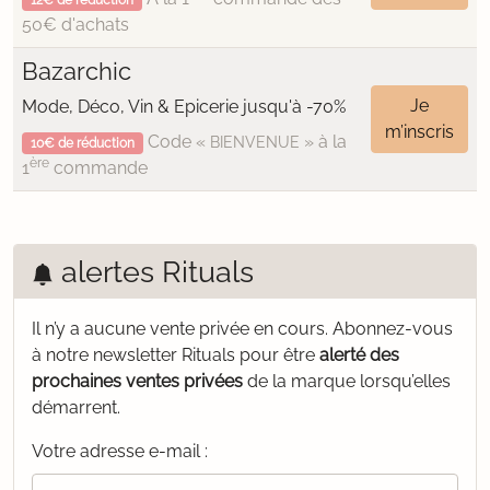
12€ de réduction
50€ d'achats
Bazarchic
Je
Mode, Déco, Vin & Epicerie jusqu'à -70%
m’inscris
Code «
» à la
BIENVENUE
10€ de réduction
ère
1
commande
alertes Rituals
Il n’y a aucune vente privée en cours.
Abonnez-vous
à notre newsletter Rituals pour être
alerté des
prochaines ventes privées
de la marque lorsqu’elles
démarrent.
Votre adresse e-mail :