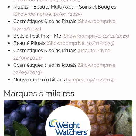
Rituals – Beauté Multi Axes – Soins et Bougies
(Showroomprivé,
15/03/2025
)
Cosmétiques & soins Rituals
(Showroomprivé,
07/11/2024
)
Belle à Petit Prix – Mp
(Showroomprivé,
11/11/2023
)
Beauté Rituals
(Showroomprivé,
10/11/2023
)
Cosmétiques & soins Rituals
(Beauté Privée,
22/09/2023
)
Cosmétiques & soins Rituals
(Showroomprivé,
22/09/2023
)
Nouveauté soin Rituals
(Veepee,
09/11/2019
)
Marques similaires