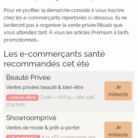
Pour en profiter, la démarche consiste à vous inscrire
chez les e-commerçants répertoriés ci-dessous. Ils ne
tarderont pas à organiser la vente privée Rituals que
vous attendiez tant. À vous les articles Premium à tarifs
promotionnels...
Les e-commerçants santé
recommandés cet été
Beauté Privée
Je
Ventes privées beauté & bien-être
m’inscris
Code «
» dès 29€
HOP29
Livraison offerte
d'achats
Showroomprivé
Je
Ventes de mode & prêt-à-porter
m’inscris
ère
À la 1
commande dès