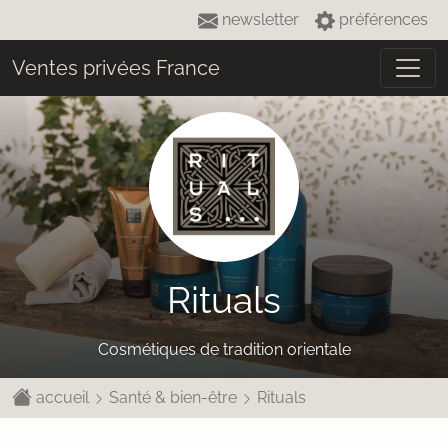
newsletter
préférences
Ventes privées France
Rituals
Cosmétiques de tradition orientale
accueil
Santé & bien-être
Rituals