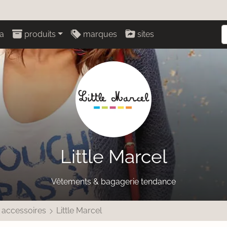
a
produits
marques
sites
Little Marcel
Vêtements & bagagerie tendance
 accessoires
Little Marcel