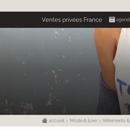
Ventes privées France
agend
accueil
Mode & luxe
Vêtements &