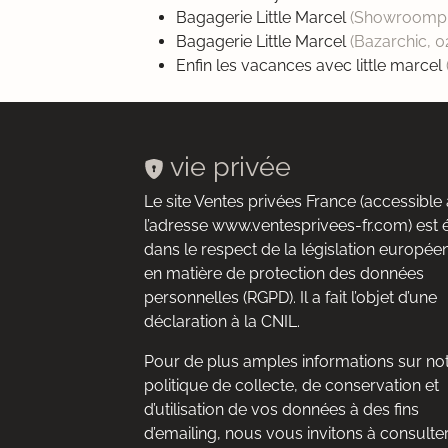
Bagagerie Little Marcel
(Showroompr
Bagagerie Little Marcel
(Bazarchic,
0
Enfin les vacances avec little marcel
vie privée
Le site Ventes privées France (accessible 
l’adresse www.ventesprivees-fr.com) est 
dans le respect de la législation europée
en matière de protection des données
personnelles (RGPD). Il a fait l’objet d’une
déclaration à la CNIL.
Pour de plus amples informations sur no
politique de collecte, de conservation et
d’utilisation de vos données à des fins
d’emailing, nous vous invitons à consulte