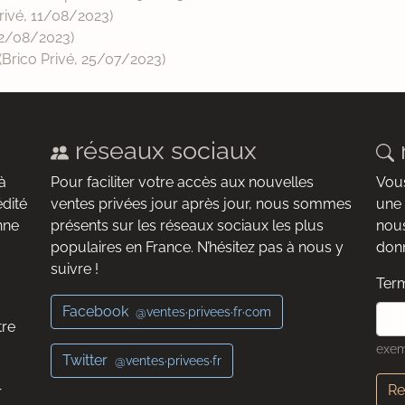
ivé,
11/08/2023
)
2/08/2023
)
(Brico Privé,
25/07/2023
)
réseaux sociaux
à
Pour faciliter votre accès aux nouvelles
Vous
édité
ventes privées jour après jour, nous sommes
une 
nne
présents sur les réseaux sociaux les plus
nous
populaires en France. N’hésitez pas à nous y
donn
suivre !
Term
Facebook
@ventes·privees·fr·com
tre
exem
Twitter
@ventes·privees·fr
Re
r