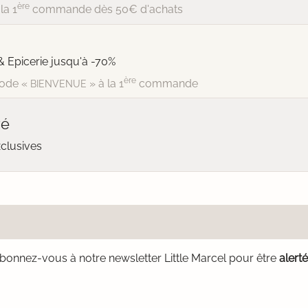
ère
la 1
commande dès 50€ d'achats
& Epicerie jusqu'à -70%
ère
ode «
» à la 1
commande
BIENVENUE
vé
xclusives
bonnez-vous à notre newsletter Little Marcel pour être
alert