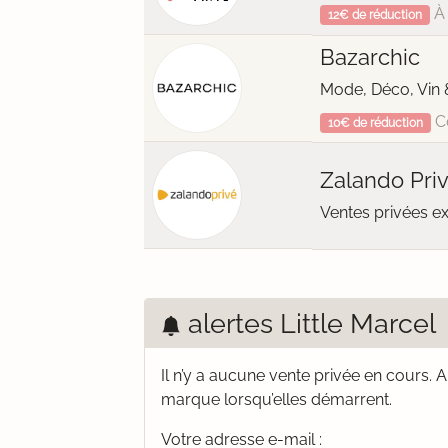
À 
12€ de réduction
Bazarchic
Mode, Déco, Vin 
C
10€ de réduction
Zalando Pri
Ventes privées e
alertes Little Marcel
Il n’y a aucune vente privée en cours.
A
marque lorsqu’elles démarrent.
Votre adresse e-mail :