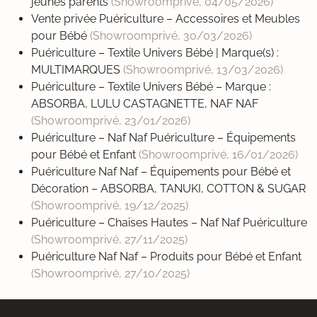
jeunes parents
(Showroomprivé,
04/05/2026
)
Vente privée Puériculture – Accessoires et Meubles
pour Bébé
(Showroomprivé,
30/03/2026
)
Puériculture – Textile Univers Bébé | Marque(s) :
MULTIMARQUES
(Showroomprivé,
13/03/2026
)
Puériculture – Textile Univers Bébé – Marque :
ABSORBA, LULU CASTAGNETTE, NAF NAF
(Showroomprivé,
23/01/2026
)
Puériculture – Naf Naf Puériculture – Équipements
pour Bébé et Enfant
(Showroomprivé,
16/01/2026
)
Puériculture Naf Naf – Équipements pour Bébé et
Décoration – ABSORBA, TANUKI, COTTON & SUGAR
(Showroomprivé,
19/12/2025
)
Puériculture – Chaises Hautes – Naf Naf Puériculture
(Showroomprivé,
27/11/2025
)
Puériculture Naf Naf – Produits pour Bébé et Enfant
(Showroomprivé,
27/10/2025
)