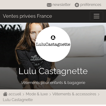
newsletter
préférences
Ventes privées France
Lulu Castagnette
Vêtements pour enfants & bagagerie
accueil
Mode & luxe
Vêtements & accessoires
Lulu Castagnette