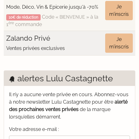
Je
Mode, Déco, Vin & Epicerie jusqu'à -70%
m’inscris
Code «
» à la
BIENVENUE
10€ de réduction
ère
1
commande
Zalando Privé
Je
m’inscris
Ventes privées exclusives
alertes Lulu Castagnette
Il n’y a aucune vente privée en cours.
Abonnez-vous
à notre newsletter Lulu Castagnette pour être
alerté
des prochaines ventes privées
de la marque
lorsqu’elles démarrent.
Votre adresse e-mail :