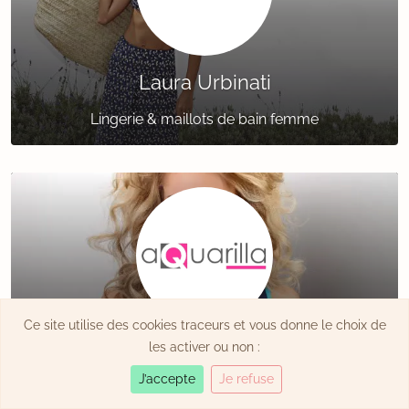
Laura Urbinati
Lingerie & maillots de bain femme
Ce site utilise des cookies traceurs et vous donne le choix de
Aquarilla
les activer ou non :
J’accepte
Je refuse
Maillots de bain de luxe pour femme