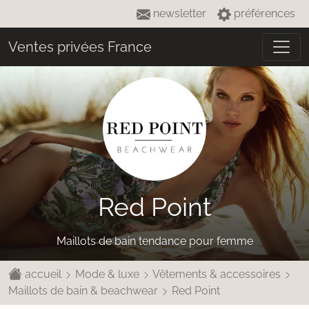
newsletter
préférences
Ventes privées France
Red Point
Maillots de bain tendance pour femme
accueil
Mode & luxe
Vêtements & accessoires
Maillots de bain & beachwear
Red Point