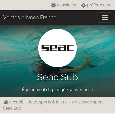
newsletter
préférences
Ventes privées France
Seac Sub
Équipement de plongée sous-marine
accueil
Jeux, sports & loisirs
Articles de sport
Seac Sub