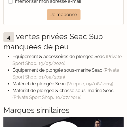
mémoriser mon adresse e-mail
Je m’abonne
ventes privées Seac Sub
4
manquées de peu
Equipement & accessoires de plongée Seac
(Private
Sport Shop,
19/05/2020
)
Équipement de plongée sous-marine Seac
(Private
Sport Shop,
01/09/2019
)
Matériel de plongée Seac
(Veepee,
09/08/2019
)
Matériel de plongée & chasse sous-marine Seac
(Private Sport Shop,
10/07/2018
)
Marques similaires