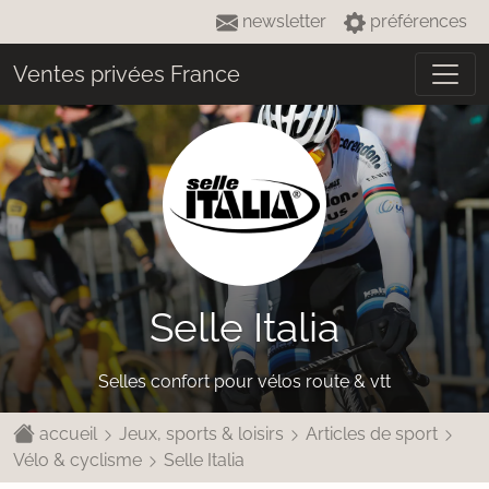
newsletter
préférences
Ventes privées France
Selle Italia
Selles confort pour vélos route & vtt
accueil
Jeux, sports & loisirs
Articles de sport
Vélo & cyclisme
Selle Italia