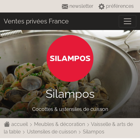
newsletter
préférences
Ventes privées France
Silampos
Cocottes & ustensiles de cuisson
accueil
Meubles & décoration
Vaisselle & arts de
la table
Ustensiles de cuisson
Silampos