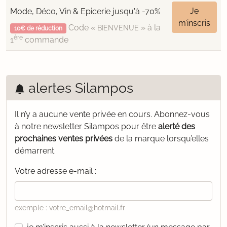
Je
Mode, Déco, Vin & Epicerie jusqu'à -70%
m’inscris
Code «
» à la
BIENVENUE
10€ de réduction
ère
1
commande
alertes Silampos
Il n’y a aucune vente privée en cours.
Abonnez-vous
à notre newsletter Silampos pour être
alerté des
prochaines ventes privées
de la marque lorsqu’elles
démarrent.
Votre adresse e-mail :
exemple : votre_email@hotmail.fr