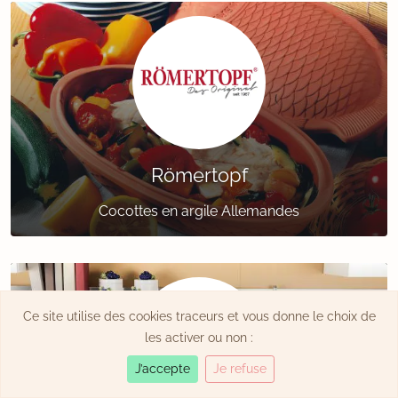
Römertopf
Cocottes en argile Allemandes
Ce site utilise des cookies traceurs et vous donne le choix de
les activer ou non :
J’accepte
Je refuse