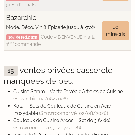
50€ d'achats
Bazarchic
Je
Mode, Déco, Vin & Epicerie jusqu'à -70%
m’inscris
Code «
» à la
BIENVENUE
10€ de réduction
ère
1
commande
ventes privées casserole
15
manquées de peu
Cuisine Sitram – Vente Privée d’Articles de Cuisine
(Bazarchic,
02/08/2026
)
Kotai – Sets de Couteaux de Cuisine en Acier
Inoxydable
(Showroomprivé,
02/08/2026
)
Couteaux de Cuisine Arcos – Set de 3 (Vide)
(Showroomprivé,
31/07/2026
)
Vaisselle & Arts de la Table – Violeta Home