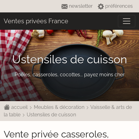
newsletter
préférences
Ventes privées France
Ustensiles de cuisson
Poêles, casseroles, cocottes... payez moins cher
accueil
Meubles & décoration
Vaisselle & arts de
la table
Ustensiles de cuisson
Vente privée casseroles,