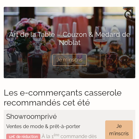
Art de la Table – Couzon & Medard de
Noblat
Je m’inscris
Les e-commerçants casserole
recommandés cet été
Showroomprivé
Je
Ventes de mode & prêt-à-porter
m’inscris
ère
À la 1
commande dès
12€ de réduction