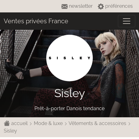
newsletter
préférences
Ventes privées France
Sisley
Prêt-à-porter Danois tendance
accueil
Mode & luxe
Vêtements & accessoires
Sisley