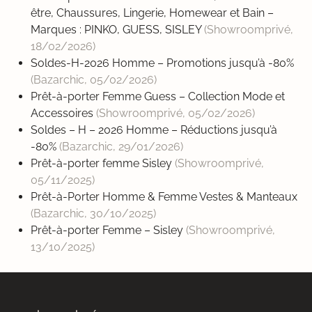
être, Chaussures, Lingerie, Homewear et Bain –
Marques : PINKO, GUESS, SISLEY
(Showroomprivé,
18/02/2026
)
Soldes-H-2026 Homme – Promotions jusqu’à -80%
(Bazarchic,
05/02/2026
)
Prêt-à-porter Femme Guess – Collection Mode et
Accessoires
(Showroomprivé,
05/02/2026
)
Soldes – H – 2026 Homme – Réductions jusqu’à
-80%
(Bazarchic,
29/01/2026
)
Prêt-à-porter femme Sisley
(Showroomprivé,
05/11/2025
)
Prêt-à-Porter Homme & Femme Vestes & Manteaux
(Bazarchic,
30/10/2025
)
Prêt-à-porter Femme – Sisley
(Showroomprivé,
13/10/2025
)