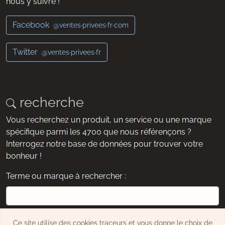
nous y suivre !
Facebook
@ventes·privees·fr·com
Twitter
@ventes·privees·fr
recherche
Vous recherchez un produit, un service ou une marque
spécifique parmi les 4700 que nous référençons ?
Interrogez notre base de données pour trouver votre
bonheur !
Terme ou marque à rechercher :
exemple : chaussures, montre, Dyson, etc.
Ce site utilise des cookies traceurs et vous donne le choix de