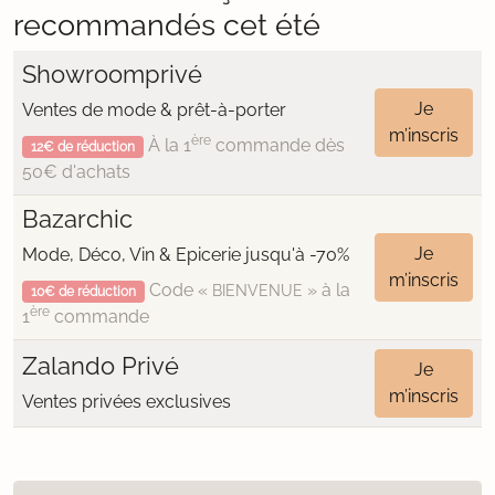
recommandés cet été
Showroomprivé
Je
Ventes de mode & prêt-à-porter
m’inscris
ère
À la 1
commande dès
12€ de réduction
50€ d'achats
Bazarchic
Je
Mode, Déco, Vin & Epicerie jusqu'à -70%
m’inscris
Code «
» à la
BIENVENUE
10€ de réduction
ère
1
commande
Zalando Privé
Je
m’inscris
Ventes privées exclusives