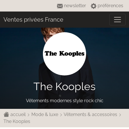
newsletter
préférences
Ventes privées France
The Kooples
Vêtements modernes style rock chic
accueil
Mode & luxe
Vêtements & accessoires
The Kooples