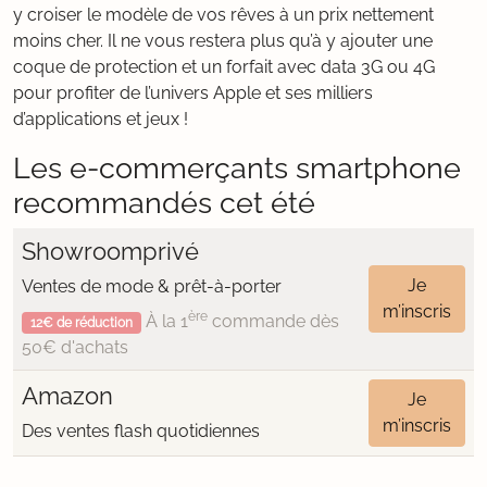
y croiser le modèle de vos rêves à un prix nettement
moins cher. Il ne vous restera plus qu’à y ajouter une
coque de protection et un forfait avec data 3G ou 4G
pour profiter de l’univers Apple et ses milliers
d’applications et jeux !
Les e-commerçants smartphone
recommandés cet été
Showroomprivé
Je
Ventes de mode & prêt-à-porter
m’inscris
ère
À la 1
commande dès
12€ de réduction
50€ d'achats
Amazon
Je
m’inscris
Des ventes flash quotidiennes