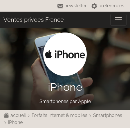
newsletter
préférences
Ventes privées France
iPhone
Smartphones par Apple
accueil
Forfaits Internet & mobiles
Smartphones
iPhone