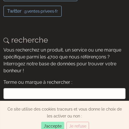
Twitter
@ventes·privees·fr
recherche
Vous recherchez un produit, un service ou une marque
spécifique parmi les 4700 que nous référençons ?
Interrogez notre base de données pour trouver votre
bonheur !
Terme ou marque à rechercher :
exemple : chaussures, montre, Dyson, etc.
Ce site utilise des cookies traceurs et vous donne le choix de
Rechercher
les activer ou non :
J’accepte
Je refuse