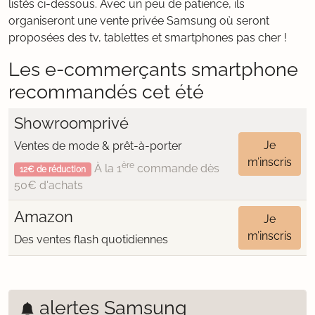
listés ci-dessous. Avec un peu de patience, ils
organiseront une vente privée Samsung où seront
proposées des tv, tablettes et smartphones pas cher !
Les e-commerçants smartphone
recommandés cet été
Showroomprivé
Je
Ventes de mode & prêt-à-porter
m’inscris
ère
À la 1
commande dès
12€ de réduction
50€ d'achats
Amazon
Je
m’inscris
Des ventes flash quotidiennes
alertes Samsung