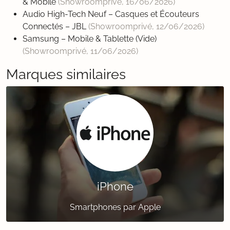
& Mobile
(Showroomprivé,
16/06/2026
)
Audio High-Tech Neuf – Casques et Écouteurs
Connectés – JBL
(Showroomprivé,
12/06/2026
)
Samsung – Mobile & Tablette (Vide)
(Showroomprivé,
11/06/2026
)
Marques similaires
iPhone
Smartphones par Apple