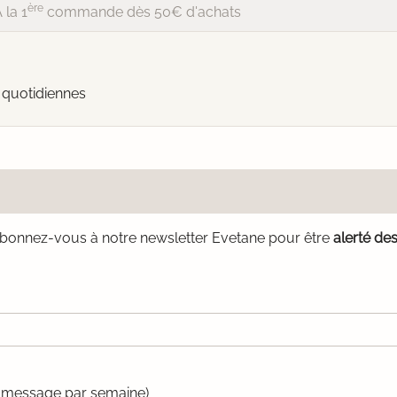
ère
 la 1
commande dès 50€ d'achats
 quotidiennes
bonnez-vous à notre newsletter Evetane pour être
alerté de
un message par semaine)