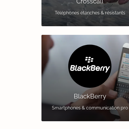
Crosscall
Téléphones étanches & résistants
BlackBerry
Smartphones & communication pro