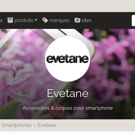
a
produits
marques
sites
Evetane
Accessoires & coques pour smartphone
Smartphones
Evetane