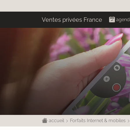
Ventes privées France
agend
accueil
Forfaits Internet & mobiles