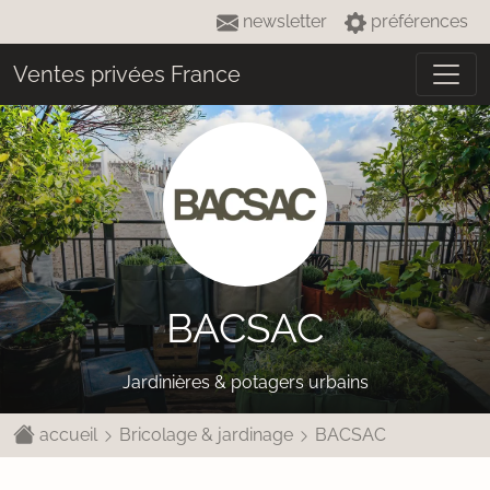
newsletter
préférences
Ventes privées France
BACSAC
Jardinières & potagers urbains
accueil
Bricolage & jardinage
BACSAC