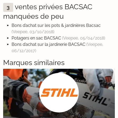
ventes privées BACSAC
3
manquées de peu
Bons d’achat sur les pots & jardinières Bacsac
(Veepee,
03/10/2018
)
Potagers en sac BACSAC
(Veepee,
05/04/2018
)
Bons d’achat sur la jardinerie BACSAC
(Veepee,
06/12/2017
)
Marques similaires