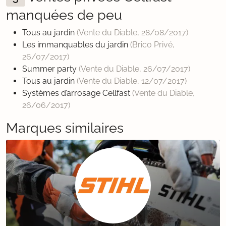
manquées de peu
Tous au jardin
(Vente du Diable,
28/08/2017
)
Les immanquables du jardin
(Brico Privé,
26/07/2017
)
Summer party
(Vente du Diable,
26/07/2017
)
Tous au jardin
(Vente du Diable,
12/07/2017
)
Systèmes d’arrosage Cellfast
(Vente du Diable,
26/06/2017
)
Marques similaires