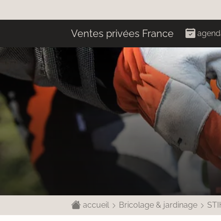
Ventes privées France
agend
accueil
Bricolage & jardinage
STI