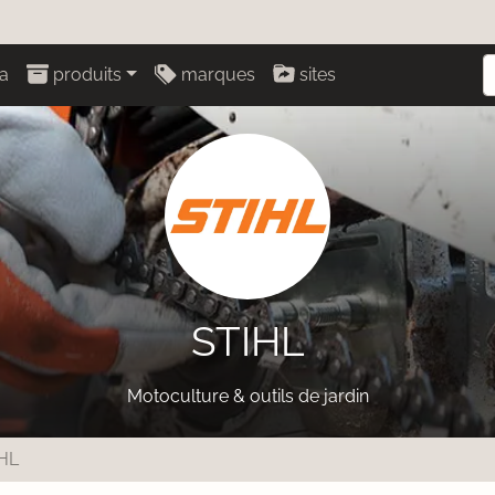
a
produits
marques
sites
STIHL
Motoculture & outils de jardin
HL