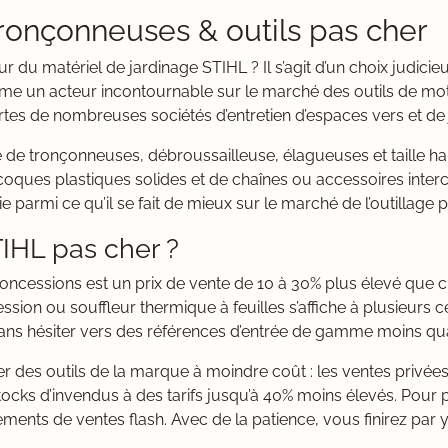
tronçonneuses & outils pas cher
 du matériel de jardinage STIHL ? Il s’agit d’un choix judicieu
mme un acteur incontournable sur le marché des outils de m
rtes de nombreuses sociétés d’entretien d’espaces vers et de
e tronçonneuses, débroussailleuse, élagueuses et taille hai
coques plastiques solides et de chaînes ou accessoires interc
parmi ce qu’il se fait de mieux sur le marché de l’outillage po
HL pas cher ?
oncessions est un prix de vente de 10 à 30% plus élevé que 
sion ou souffleur thermique à feuilles s’affiche à plusieurs 
ans hésiter vers des références d’entrée de gamme moins qua
ter des outils de la marque à moindre coût : les ventes privée
ks d’invendus à des tarifs jusqu’à 40% moins élevés. Pour pro
cements de ventes flash. Avec de la patience, vous finirez par