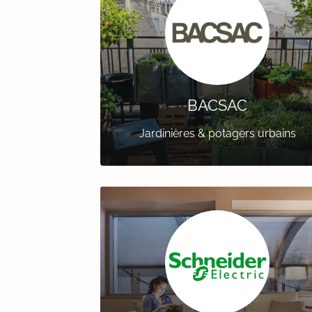
BACSAC
Jardinières & potagers urbains