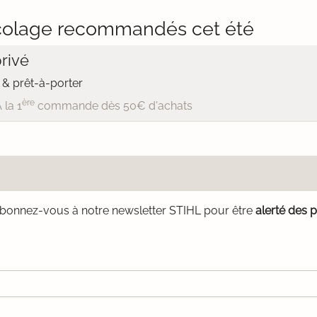
colage recommandés cet été
rivé
& prêt-à-porter
ère
 la 1
commande dès 50€ d'achats
bonnez-vous à notre newsletter STIHL pour être
alerté des 