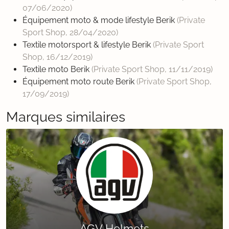
07/06/2020
)
Équipement moto & mode lifestyle Berik
(Private
Sport Shop,
28/04/2020
)
Textile motorsport & lifestyle Berik
(Private Sport
Shop,
16/12/2019
)
Textile moto Berik
(Private Sport Shop,
11/11/2019
)
Équipement moto route Berik
(Private Sport Shop,
17/09/2019
)
Marques similaires
AGV Helmets