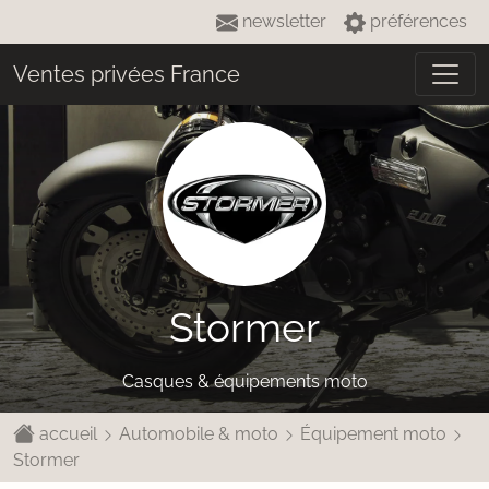
newsletter
préférences
Ventes privées France
Stormer
Casques & équipements moto
accueil
Automobile & moto
Équipement moto
Stormer