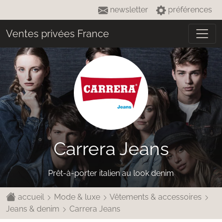
newsletter
préférences
Ventes privées France
Carrera Jeans
Prêt-à-porter italien au look denim
accueil
Mode & luxe
Vêtements & accessoires
Jeans & denim
Carrera Jeans