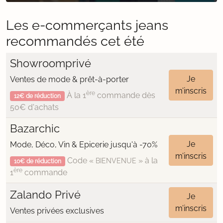
Les e-commerçants jeans
recommandés cet été
Showroomprivé
Je
Ventes de mode & prêt-à-porter
m’inscris
ère
À la 1
commande dès
12€ de réduction
50€ d'achats
Bazarchic
Je
Mode, Déco, Vin & Epicerie jusqu'à -70%
m’inscris
Code «
» à la
BIENVENUE
10€ de réduction
ère
1
commande
Zalando Privé
Je
m’inscris
Ventes privées exclusives