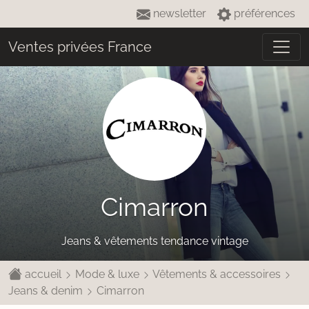
newsletter
préférences
Ventes privées France
Cimarron
Jeans & vêtements tendance vintage
accueil
Mode & luxe
Vêtements & accessoires
Jeans & denim
Cimarron