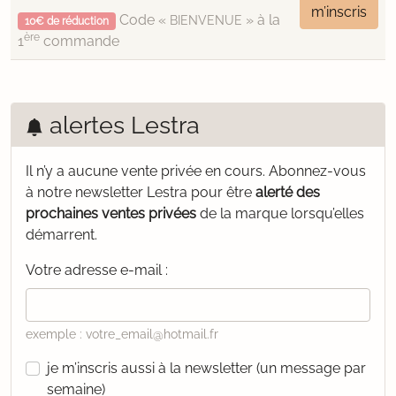
m’inscris
Code «
» à la
BIENVENUE
10€ de réduction
ère
1
commande
alertes Lestra
Il n’y a aucune vente privée en cours.
Abonnez-vous
à notre newsletter Lestra pour être
alerté des
prochaines ventes privées
de la marque lorsqu’elles
démarrent.
Votre adresse e-mail :
exemple : votre_email@hotmail.fr
je m’inscris aussi à la newsletter (un message par
semaine)