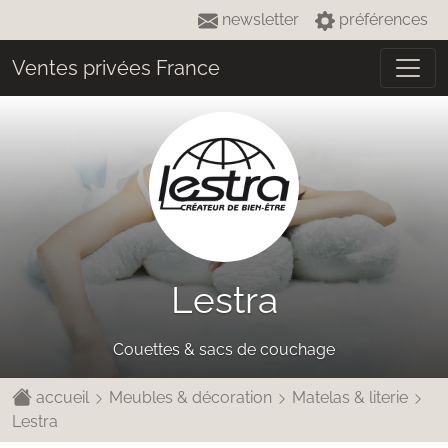
newsletter
préférences
Ventes privées France
Lestra
Couettes & sacs de couchage
accueil
Meubles & décoration
Matelas & literie
Lestra