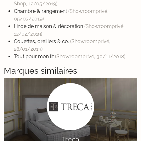
Shop,
12/05/2019
)
Chambre & rangement
(Showroomprivé,
05/03/2019
)
Linge de maison & décoration
(Showroomprivé,
12/02/2019
)
Couettes, oreillers & co.
(Showroomprivé,
28/01/2019
)
Tout pour mon lit
(Showroomprivé,
30/11/2018
)
Marques similaires
Treca