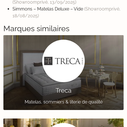
(Showroomprivé,
13/09/2025
)
Simmons – Matelas Deluxe – Vide
(Showroomprivé,
18/08/2025
)
Marques similaires
Treca
Matelas, sommiers & literie de qualité