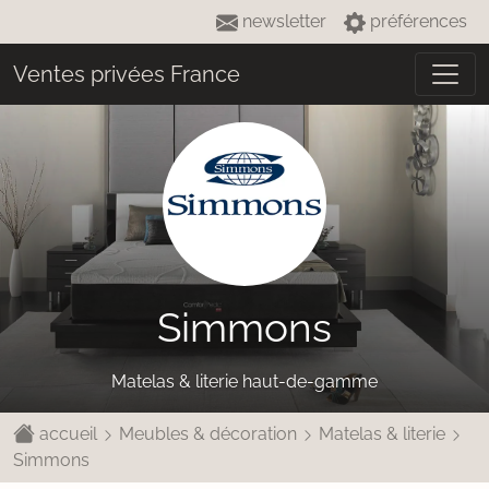
newsletter
préférences
Ventes privées France
Simmons
Matelas & literie haut-de-gamme
accueil
Meubles & décoration
Matelas & literie
Simmons