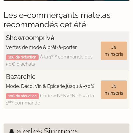
Les e-commerçants matelas
recommandés cet été
Showroomprivé
Je
Ventes de mode & prêt-à-porter
m’inscris
ère
À la 1
commande dès
12€ de réduction
50€ d'achats
Bazarchic
Je
Mode, Déco, Vin & Epicerie jusqu'à -70%
m’inscris
Code «
» à la
BIENVENUE
10€ de réduction
ère
1
commande
alertes Simmons